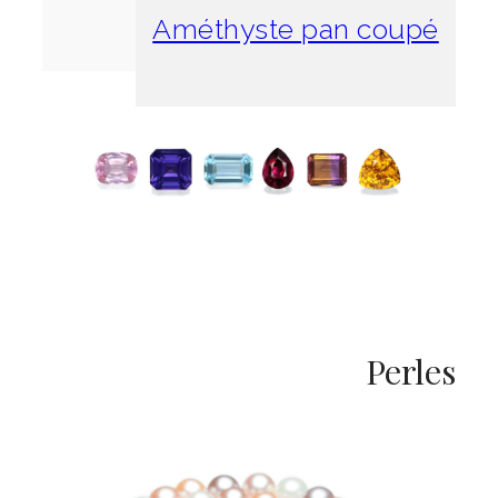
é
a
Améthyste pan coupé
d
n
e
t
n
t
Perles