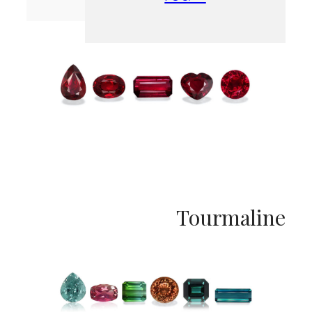
t
Tourmaline