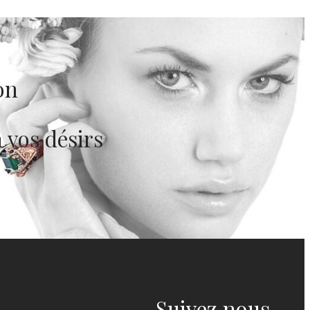
on
 vos désirs
Suivez nous