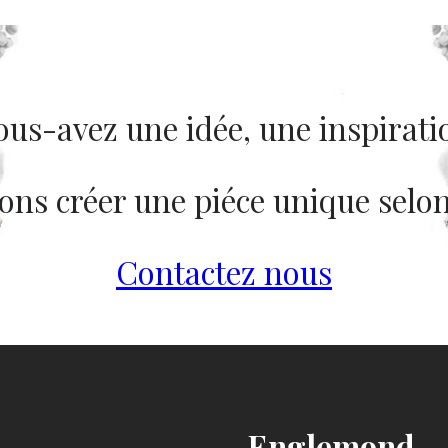
ous-avez une idée, une inspirati
ns créer une piéce unique selon
Contactez nous
Englemond