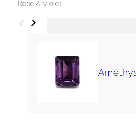
Rose & Violet
Précédent
Suivant
Améthys