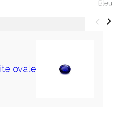
Bleu
Précédent
Suivant
ite ovale