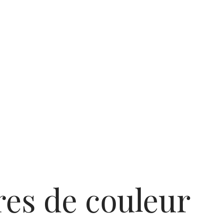
Améthyste ova
res de couleur