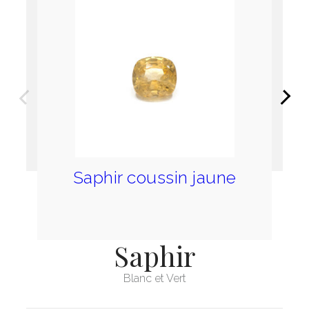
Précédent
Suivan
Saphir coussin jaune
Saphir
Blanc et Vert