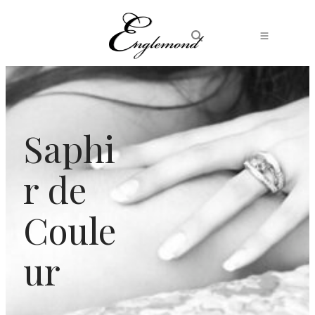
Saphi
r de
Coule
ur