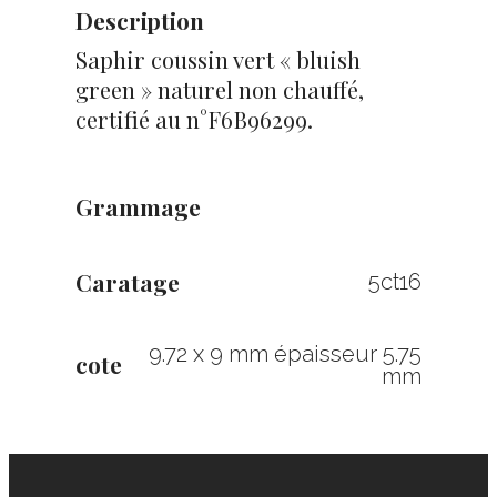
Description
Saphir coussin vert « bluish
green » naturel non chauffé,
certifié au n°F6B96299.
Grammage
Caratage
5ct16
9.72 x 9 mm épaisseur 5.75
cote
mm