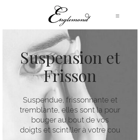
Suspension et
Frisson
Suspendue, frissonnante et
tremblante, elles sont la pour
bouger au bout de vos
doigts et scintiller à votre cou