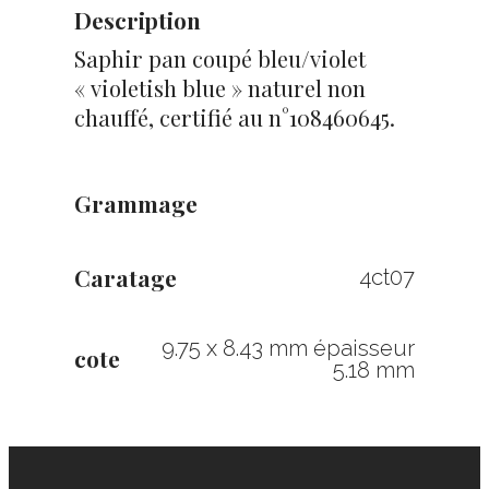
Description
Saphir pan coupé bleu/violet
« violetish blue » naturel non
chauffé, certifié au n°108460645.
Grammage
Caratage
4ct07
9.75 x 8.43 mm épaisseur
cote
5.18 mm