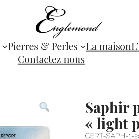
Pierres & Perles
La maison
L’
Contactez nous
Saphir 
« light 
CERT-SAPH-1-2