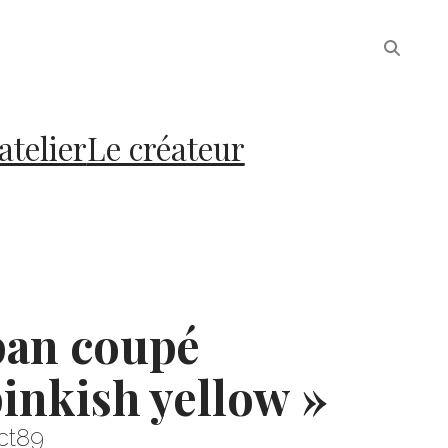
atelier
Le créateur
pan coupé
pinkish yellow »
ct89