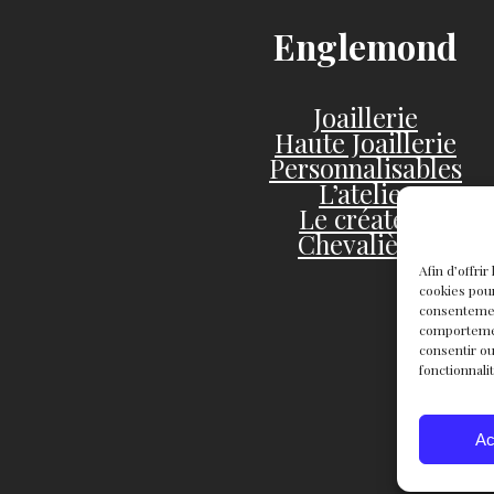
Englemond
Joaillerie
Haute Joaillerie
Personnalisables
L’atelier
Le créateur
Chevalières
Afin d’offri
cookies pour
consentemen
comportement
consentir ou
fonctionnali
Ac