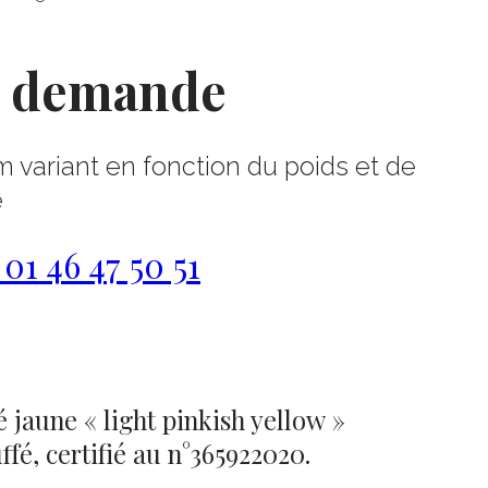
r demande
m variant en fonction du poids et de
e
1 46 47 50 51
 jaune « light pinkish yellow »
fé, certifié au n°365922020.