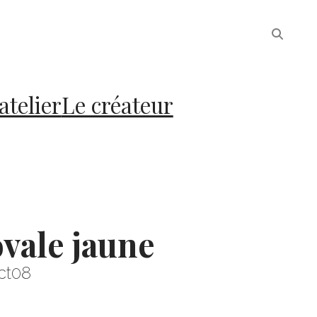
atelier
Le créateur
ovale jaune
ct08