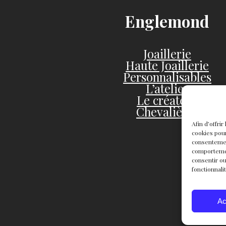
Englemond
Joaillerie
Haute Joaillerie
Personnalisables
L’atelier
Le créateur
Chevalières
Afin d’offri
cookies pour
consentemen
comportement
consentir ou
fonctionnali
Ac