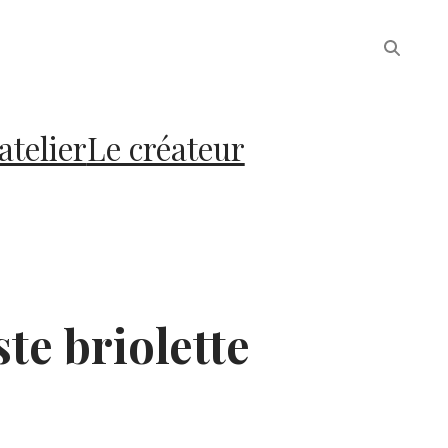
atelier
Le créateur
te briolette