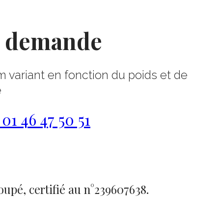
r demande
m variant en fonction du poids et de
e
1 46 47 50 51
pé, certifié au n°239607638.