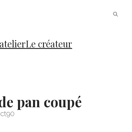
atelier
Le créateur
de pan coupé
ct90