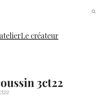
atelier
Le créateur
coussin 3ct22
ct22