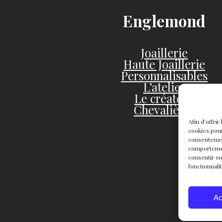
Englemond
Joaillerie
Haute Joaillerie
Personnalisables
L’atelier
Le créateur
Chevalières
Afin d’offri
cookies pour
consentemen
comportement
consentir ou
fonctionnali
Ac