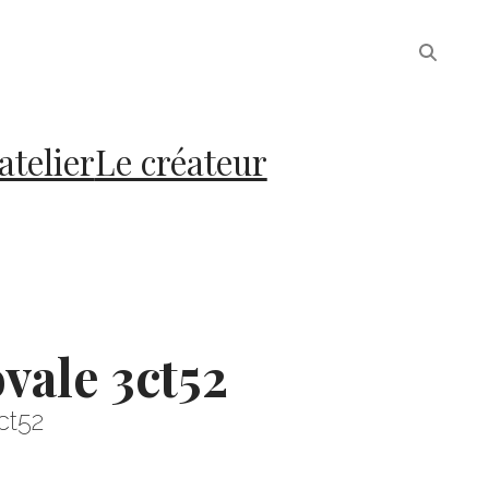
atelier
Le créateur
vale 3ct52
ct52