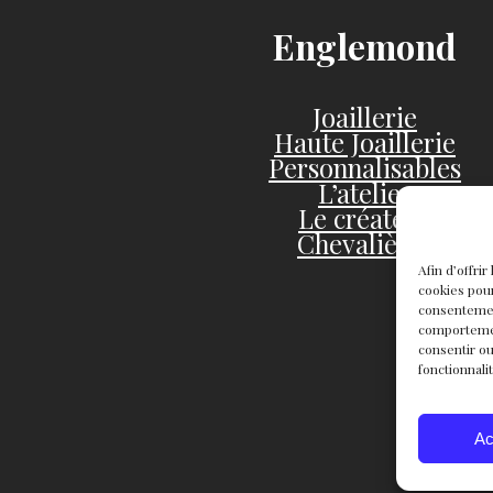
Englemond
Joaillerie
Haute Joaillerie
Personnalisables
L’atelier
Le créateur
Chevalières
Afin d’offri
cookies pour
consentemen
comportement
consentir ou
fonctionnali
Ac