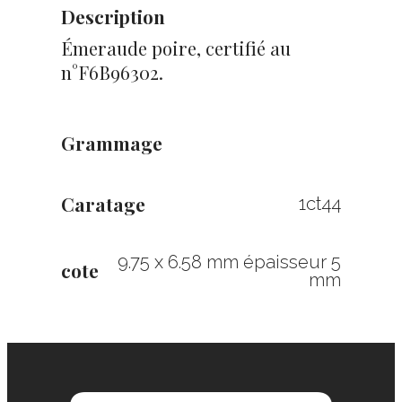
Description
Émeraude poire, certifié au
n°F6B96302.
Grammage
Caratage
1ct44
9.75 x 6.58 mm épaisseur 5
cote
mm