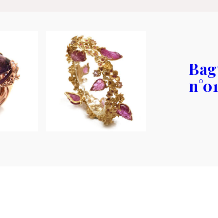
Bag
n°0