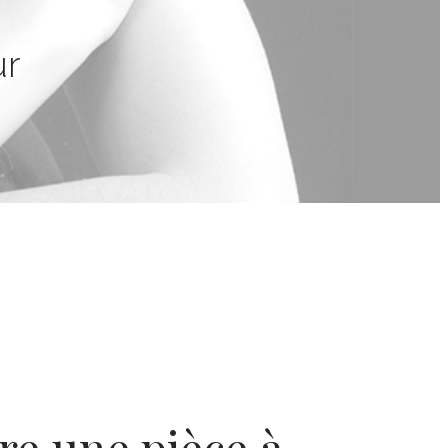
ur
re une pièce à