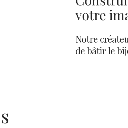
votre im
Notre créate
de bâtir le bi
es