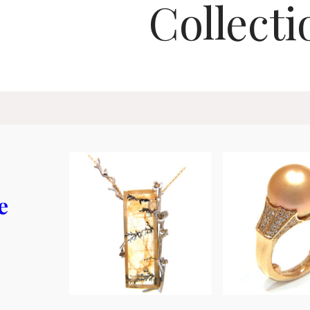
Collecti
e