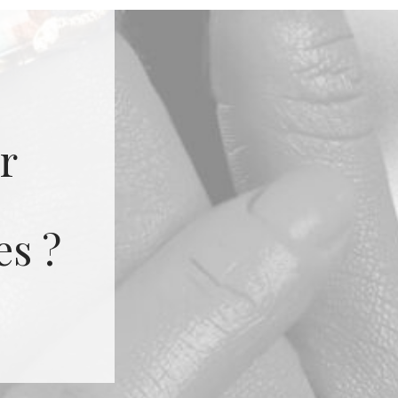
r
es ?