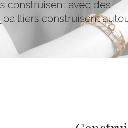
es construisent avec des
 joailliers construisent auto
Construi