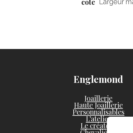
cote
Largeur ma
Englemond
Joaillerie
Haute Joaillerie
Personnalisables
L’atelier
Le créateur
Chevalières