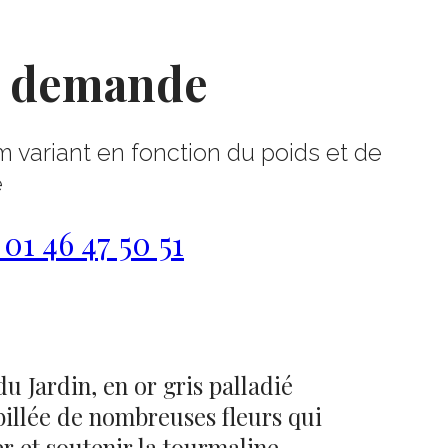
r demande
m variant en fonction du poids et de
e
1 46 47 50 51
u Jardin, en or gris palladié
billée de nombreuses fleurs qui
r et soutenir la tourmaline