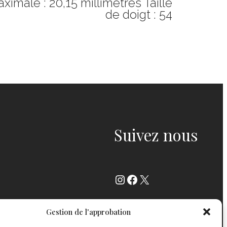
ximale : 20,15 millimètres Taille
de doigt : 54
Suivez nous
Instagram
Facebook
X
Gestion de l'approbation