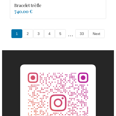
Bracelet trèfle
740.00 €
...
1
2
3
4
5
33
Next