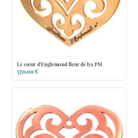
Possesion
Resile
Reve-asie
Reve-de-pagode
Suspension et frissons
Tentation
Tolerance
Troida
Le cœur d'Englemond fleur de lys PM
570.00 €
Diamants
Emeraude
Perles
Pierres de couleur
Saphir
rubis
saphir de couleur
tanzanite