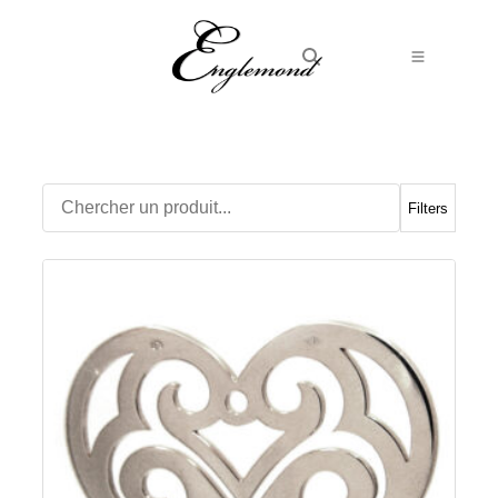
Alliances
Bagues
Boucles d’Oreilles
Filters
Boutons de manchette
Bracelets
Chaines
Chevalières
Colliers
Médailles
Pendentifs
Adamas