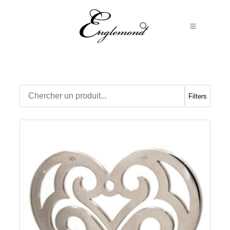
Alliances
Bagues
Boucles d’Oreilles
Filters
Boutons de manchette
Bracelets
Chaines
Chevalières
Colliers
Médailles
Pendentifs
Adamas