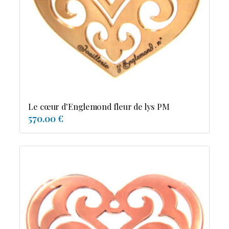
Possesion
Resile
Reve-asie
Reve-de-pagode
Suspension et frissons
Tentation
Tolerance
Troida
Le cœur d'Englemond fleur de lys PM
570.00 €
Diamants
Emeraude
Perles
Pierres de couleur
Saphir
rubis
saphir de couleur
tanzanite