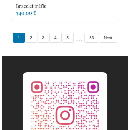
Bracelet trèfle
740.00 €
...
1
2
3
4
5
33
Next