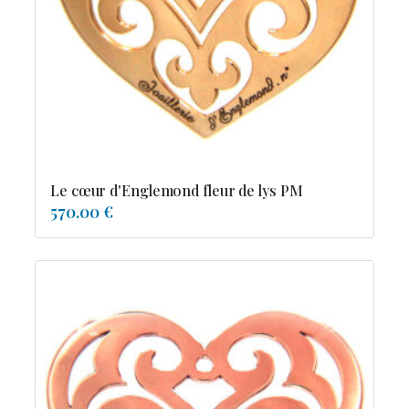
Possesion
Resile
Reve-asie
Reve-de-pagode
Suspension et frissons
Tentation
Tolerance
Troida
Le cœur d'Englemond fleur de lys PM
570.00 €
Diamants
Emeraude
Perles
Pierres de couleur
Saphir
rubis
saphir de couleur
tanzanite