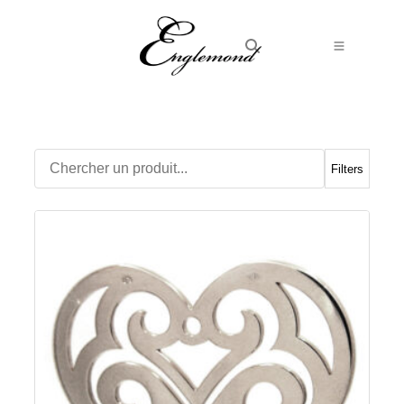
Alliances
Bagues
Boucles d’Oreilles
Filters
Boutons de manchette
Bracelets
Chaines
Chevalières
Colliers
Médailles
Pendentifs
Adamas