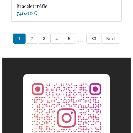
Bracelet trèfle
740.00 €
...
1
2
3
4
5
33
Next