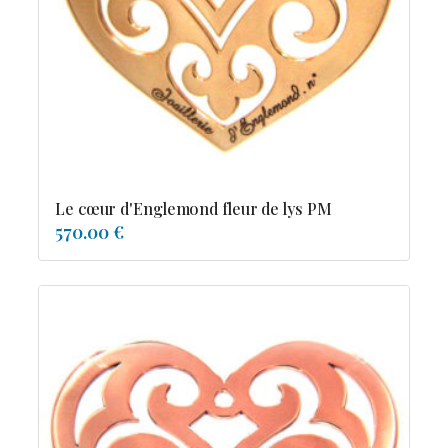
Possesion
Resile
Reve-asie
Reve-de-pagode
Suspension et frissons
Tentation
Tolerance
Troida
Le cœur d'Englemond fleur de lys PM
570.00 €
Diamants
Emeraude
Perles
Pierres de couleur
Saphir
rubis
saphir de couleur
tanzanite