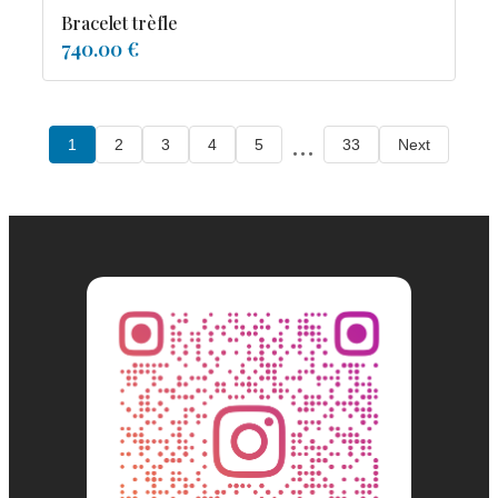
Bracelet trèfle
740.00 €
...
1
2
3
4
5
33
Next