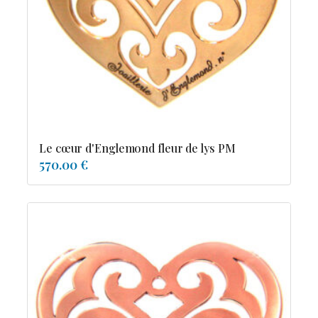
Possesion
Resile
Reve-asie
Reve-de-pagode
Suspension et frissons
Tentation
Tolerance
Troida
Le cœur d'Englemond fleur de lys PM
570.00 €
Diamants
Emeraude
Perles
Pierres de couleur
Saphir
rubis
saphir de couleur
tanzanite