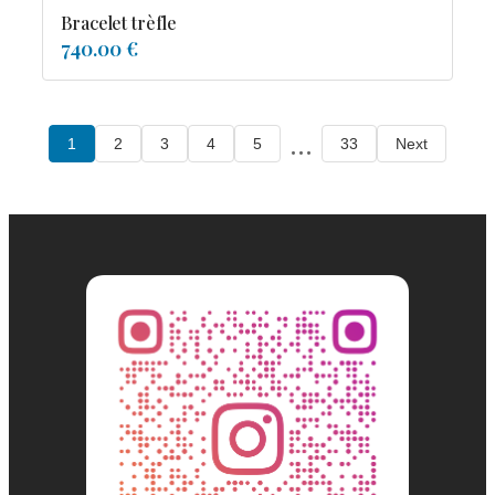
Bracelet trèfle
740.00 €
...
1
2
3
4
5
33
Next