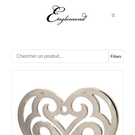
Alliances
Bagues
Boucles d’Oreilles
Filters
Boutons de manchette
Bracelets
Chaines
Chevalières
Colliers
Médailles
Pendentifs
Adamas