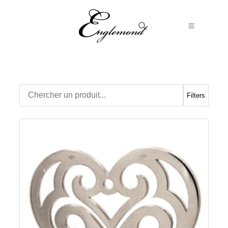
Alliances
Bagues
Boucles d’Oreilles
Filters
Boutons de manchette
Bracelets
Chaines
Chevalières
Colliers
Médailles
Pendentifs
Adamas