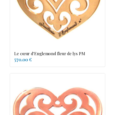
Possesion
Resile
Reve-asie
Reve-de-pagode
Suspension et frissons
Tentation
Tolerance
Troida
Le cœur d'Englemond fleur de lys PM
570.00 €
Diamants
Emeraude
Perles
Pierres de couleur
Saphir
rubis
saphir de couleur
tanzanite