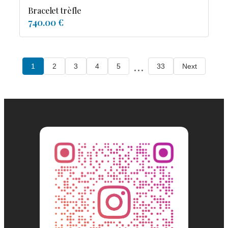
Bracelet trèfle
740.00 €
...
1
2
3
4
5
33
Next