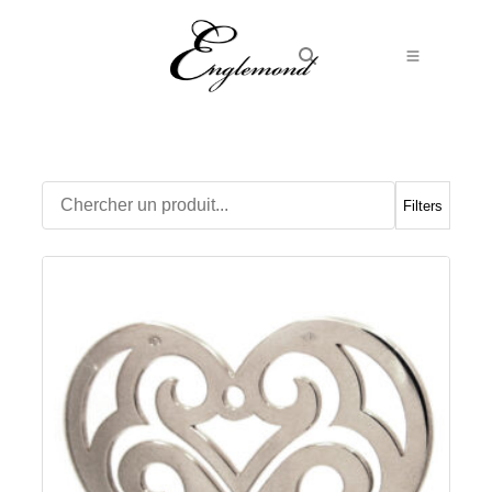
Alliances
Bagues
Boucles d’Oreilles
Filters
Boutons de manchette
Bracelets
Chaines
Chevalières
Colliers
Médailles
Pendentifs
Adamas