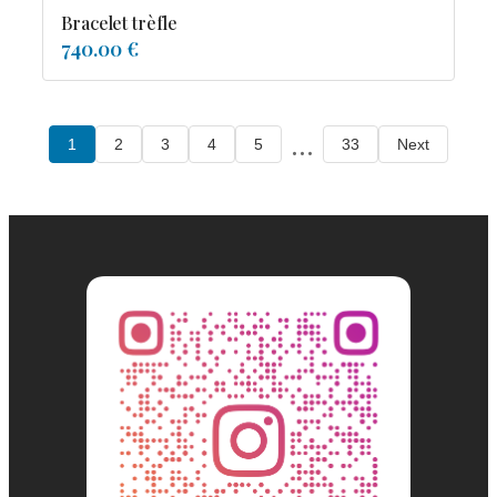
Bracelet trèfle
740.00 €
...
1
2
3
4
5
33
Next