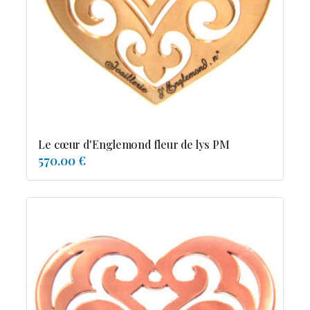
Possesion
Resile
Reve-asie
Reve-de-pagode
Suspension et frissons
Tentation
Tolerance
Troida
Le cœur d'Englemond fleur de lys PM
570.00 €
Diamants
Emeraude
Perles
Pierres de couleur
Saphir
rubis
saphir de couleur
tanzanite