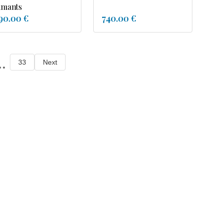
amants
90.00 €
740.00 €
..
33
Next