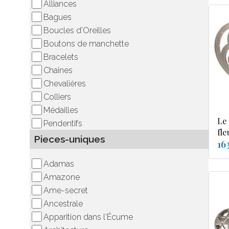
Alliances
Bagues
Boucles d’Oreilles
Boutons de manchette
Bracelets
Chaines
Chevalières
Colliers
Médailles
Le
Pendentifs
fle
Pieces-uniques
16
Adamas
Amazone
Ame-secret
Ancestrale
Apparition dans l'Écume