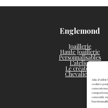
Englemond
Joaillerie
Haute Joaillerie
Personnalisables
L’atelier
Le créateur
Chevalières
Afin d’offri
cookies pour
consentemen
comportement
consentir ou
fonctionnali