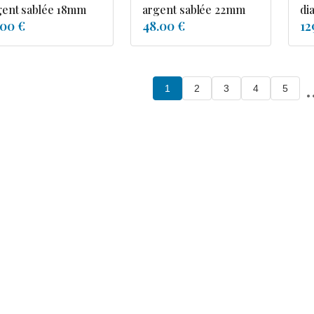
gent sablée 18mm
argent sablée 22mm
di
.00 €
48.00 €
12
.
1
2
3
4
5