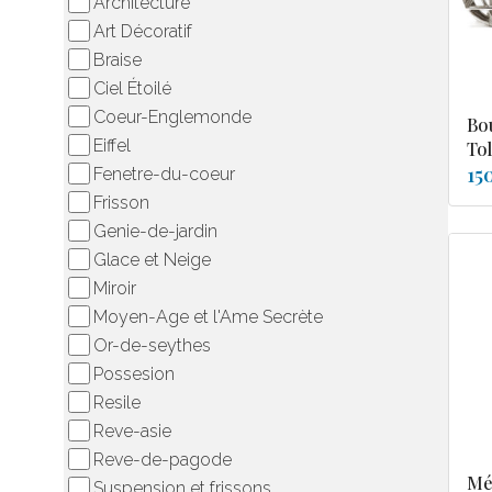
Architecture
Art Décoratif
Braise
Ciel Étoilé
Coeur-Englemonde
Bo
Eiffel
To
15
Fenetre-du-coeur
Frisson
Genie-de-jardin
Glace et Neige
Miroir
Moyen-Age et l'Ame Secrète
Or-de-seythes
Possesion
Resile
Reve-asie
Reve-de-pagode
Mé
Suspension et frissons