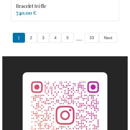
Bracelet trèfle
740.00 €
...
1
2
3
4
5
33
Next