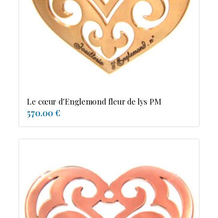
Possesion
Resile
Reve-asie
Reve-de-pagode
Suspension et frissons
Tentation
Tolerance
Troida
Le cœur d'Englemond fleur de lys PM
570.00 €
Diamants
Emeraude
Perles
Pierres de couleur
Saphir
rubis
saphir de couleur
tanzanite