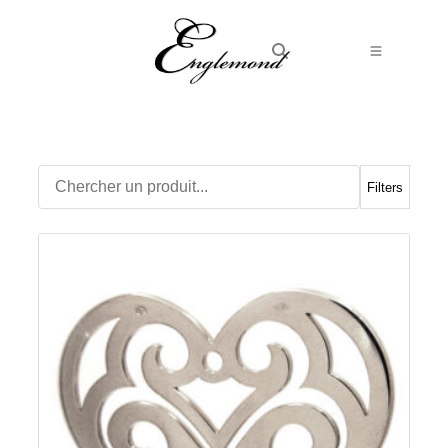
Alliances
Bagues
Boucles d’Oreilles
Filters
Boutons de manchette
Bracelets
Chaines
Chevalières
Colliers
Médailles
Pendentifs
Adamas