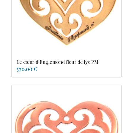
Possesion
Resile
Reve-asie
Reve-de-pagode
Suspension et frissons
Tentation
Tolerance
Troida
Le cœur d'Englemond fleur de lys PM
570.00 €
Diamants
Emeraude
Perles
Pierres de couleur
Saphir
rubis
saphir de couleur
tanzanite