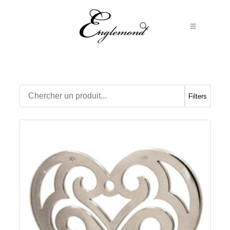
Alliances
Bagues
Boucles d’Oreilles
Filters
Boutons de manchette
Bracelets
Chaines
Chevalières
Colliers
Médailles
Pendentifs
Adamas