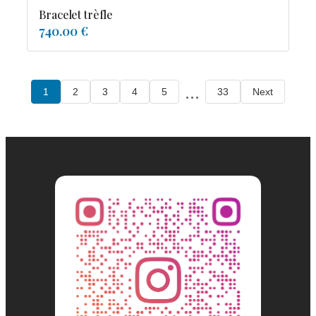
Bracelet trèfle
740.00 €
...
1
2
3
4
5
33
Next