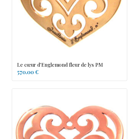
Possesion
Resile
Reve-asie
Reve-de-pagode
Suspension et frissons
Tentation
Tolerance
Troida
Le cœur d'Englemond fleur de lys PM
570.00 €
Diamants
Emeraude
Perles
Pierres de couleur
Saphir
rubis
saphir de couleur
tanzanite