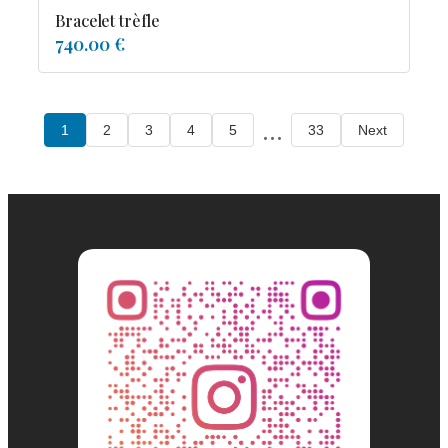
Bracelet trèfle
740.00 €
...
1
2
3
4
5
33
Next