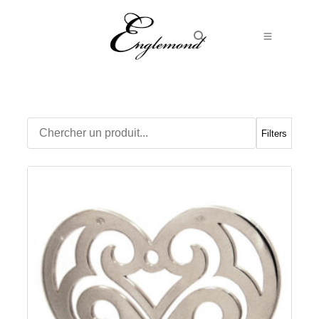
Alliances
Bagues
Boucles d’Oreilles
Filters
Boutons de manchette
Bracelets
Chaines
Chevalières
Colliers
Médailles
Pendentifs
Adamas