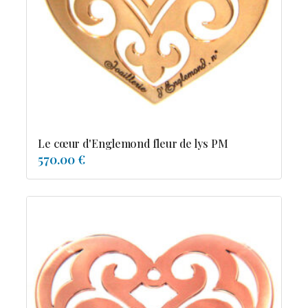
Possesion
Resile
Reve-asie
Reve-de-pagode
Suspension et frissons
Tentation
Tolerance
Troida
Le cœur d'Englemond fleur de lys PM
570.00 €
Diamants
Emeraude
Perles
Pierres de couleur
Saphir
rubis
saphir de couleur
tanzanite