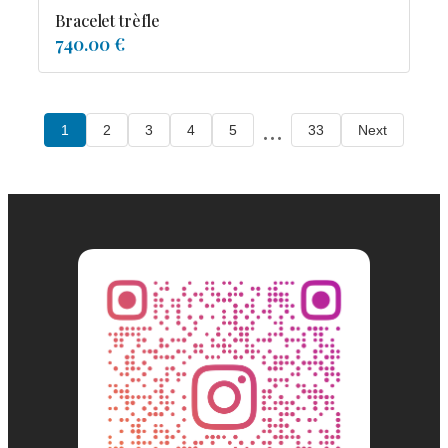
Bracelet trèfle
740.00 €
...
1
2
3
4
5
33
Next