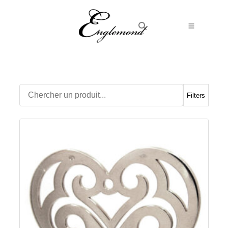
Alliances
Bagues
Boucles d’Oreilles
Filters
Boutons de manchette
Bracelets
Chaines
Chevalières
Colliers
Médailles
Pendentifs
Adamas