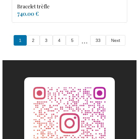
Bracelet trèfle
740.00 €
...
1
2
3
4
5
33
Next