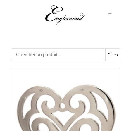
Alliances
Bagues
Boucles d’Oreilles
Filters
Boutons de manchette
Bracelets
Chaines
Chevalières
Colliers
Médailles
Pendentifs
Adamas