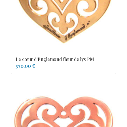
Possesion
Resile
Reve-asie
Reve-de-pagode
Suspension et frissons
Tentation
Tolerance
Troida
Le cœur d'Englemond fleur de lys PM
570.00 €
Diamants
Emeraude
Perles
Pierres de couleur
Saphir
rubis
saphir de couleur
tanzanite