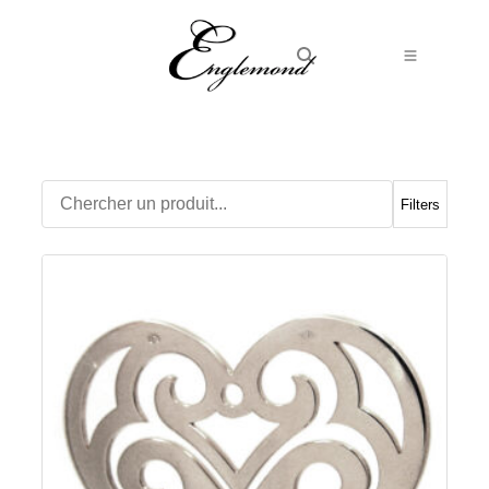
Alliances
Bagues
Boucles d’Oreilles
Filters
Boutons de manchette
Bracelets
Chaines
Chevalières
Colliers
Médailles
Pendentifs
Adamas