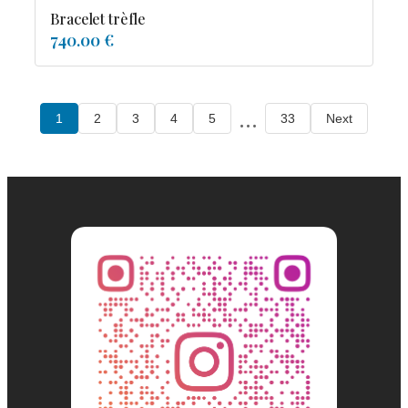
Bracelet trèfle
740.00 €
...
1
2
3
4
5
33
Next