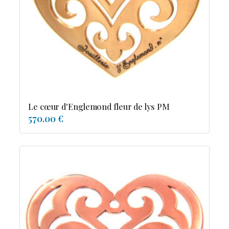
Possesion
Resile
Reve-asie
Reve-de-pagode
Suspension et frissons
Tentation
Tolerance
Troida
Le cœur d'Englemond fleur de lys PM
570.00 €
Diamants
Emeraude
Perles
Pierres de couleur
Saphir
rubis
saphir de couleur
tanzanite