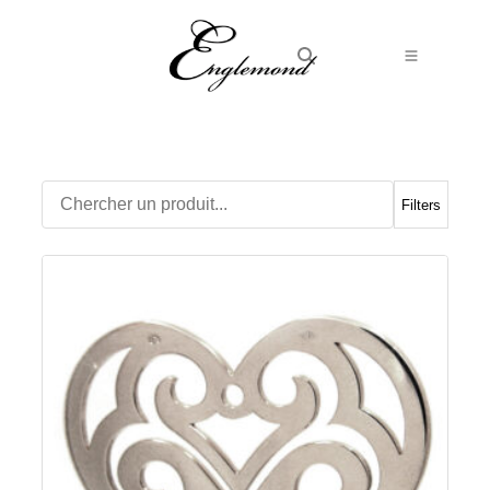
Alliances
Bagues
Boucles d’Oreilles
Filters
Boutons de manchette
Bracelets
Chaines
Chevalières
Colliers
Médailles
Pendentifs
Adamas