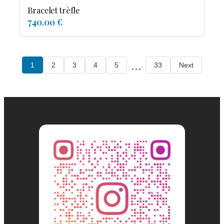
Bracelet trèfle
740.00 €
...
1
2
3
4
5
33
Next