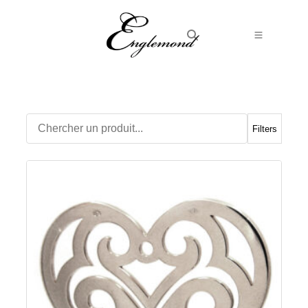
Alliances
Bagues
Boucles d’Oreilles
Filters
Boutons de manchette
Bracelets
Chaines
Chevalières
Colliers
Médailles
Pendentifs
Adamas