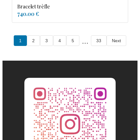
Bracelet trèfle
740.00 €
...
1
2
3
4
5
33
Next