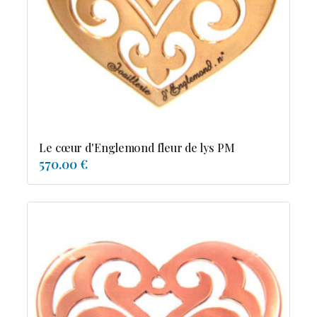
Possesion
Resile
Reve-asie
Reve-de-pagode
Suspension et frissons
Tentation
Tolerance
Troida
Le cœur d'Englemond fleur de lys PM
570.00 €
Diamants
Emeraude
Perles
Pierres de couleur
Saphir
rubis
saphir de couleur
tanzanite