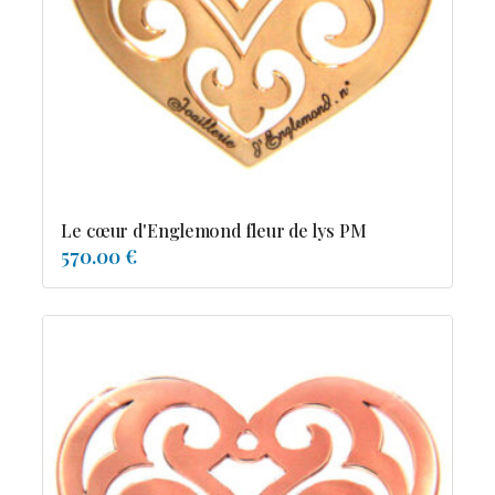
Possesion
Resile
Reve-asie
Reve-de-pagode
Suspension et frissons
Tentation
Tolerance
Troida
Le cœur d'Englemond fleur de lys PM
570.00 €
Diamants
Emeraude
Perles
Pierres de couleur
Saphir
rubis
saphir de couleur
tanzanite