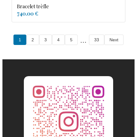
Bracelet trèfle
740.00 €
...
1
2
3
4
5
33
Next