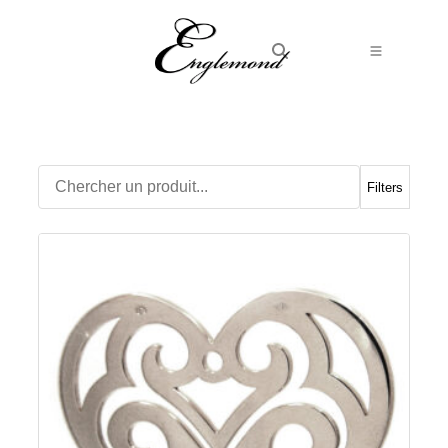
Alliances
Bagues
Boucles d’Oreilles
Filters
Boutons de manchette
Bracelets
Chaines
Chevalières
Colliers
Médailles
Pendentifs
Adamas