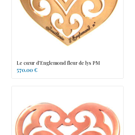
Possesion
Resile
Reve-asie
Reve-de-pagode
Suspension et frissons
Tentation
Tolerance
Troida
Le cœur d'Englemond fleur de lys PM
570.00 €
Diamants
Emeraude
Perles
Pierres de couleur
Saphir
rubis
saphir de couleur
tanzanite