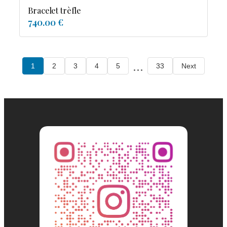
Bracelet trèfle
740.00 €
...
1
2
3
4
5
33
Next