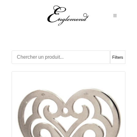
Alliances
Bagues
Boucles d’Oreilles
Filters
Boutons de manchette
Bracelets
Chaines
Chevalières
Colliers
Médailles
Pendentifs
Adamas