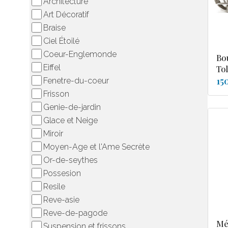
Architecture
Art Décoratif
Braise
Ciel Étoilé
Coeur-Englemonde
Bo
Eiffel
To
15
Fenetre-du-coeur
Frisson
Genie-de-jardin
Glace et Neige
Miroir
Moyen-Age et l'Ame Secrète
Or-de-seythes
Possesion
Resile
Reve-asie
Reve-de-pagode
Mé
Suspension et frissons