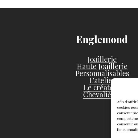
Englemond
Joaillerie
Haute Joaillerie
Personnalisables
L’atelier
Le créateur
Chevalières
Afin d’offri
cookies pour
consentemen
comportement
consentir ou
fonctionnali