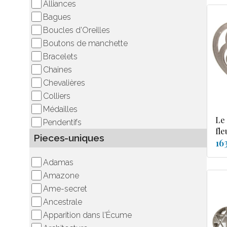
Alliances
Bagues
Boucles d’Oreilles
Boutons de manchette
Bracelets
Chaines
Chevalières
Colliers
Médailles
Le
Pendentifs
fle
Pieces-uniques
16
Adamas
Amazone
Ame-secret
Ancestrale
Apparition dans l'Écume