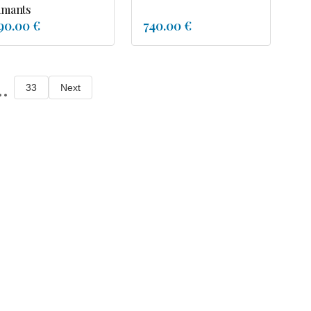
amants
90.00 €
740.00 €
..
33
Next