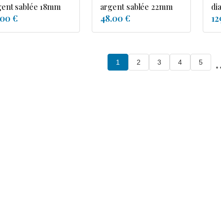
gent sablée 18mm
argent sablée 22mm
di
.00 €
48.00 €
12
.
1
2
3
4
5