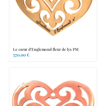
Possesion
Resile
Reve-asie
Reve-de-pagode
Suspension et frissons
Tentation
Tolerance
Troida
Le cœur d'Englemond fleur de lys PM
570.00 €
Diamants
Emeraude
Perles
Pierres de couleur
Saphir
rubis
saphir de couleur
tanzanite