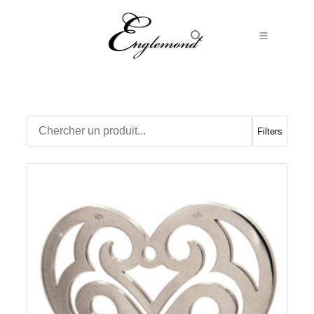
Alliances
Bagues
Boucles d’Oreilles
Filters
Boutons de manchette
Bracelets
Chaines
Chevalières
Colliers
Médailles
Pendentifs
Adamas