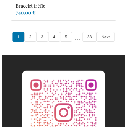
Bracelet trèfle
740.00 €
...
1
2
3
4
5
33
Next