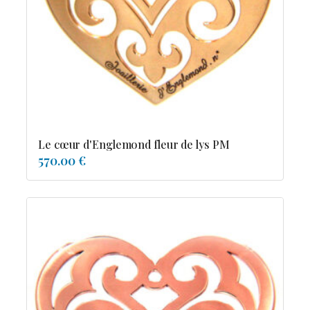
Possesion
Resile
Reve-asie
Reve-de-pagode
Suspension et frissons
Tentation
Tolerance
Troida
Le cœur d'Englemond fleur de lys PM
570.00 €
Diamants
Emeraude
Perles
Pierres de couleur
Saphir
rubis
saphir de couleur
tanzanite