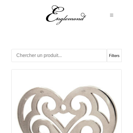
Alliances
Bagues
Boucles d’Oreilles
Filters
Boutons de manchette
Bracelets
Chaines
Chevalières
Colliers
Médailles
Pendentifs
Adamas