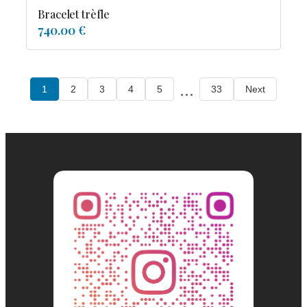
Bracelet trèfle
740.00 €
...
1
2
3
4
5
33
Next