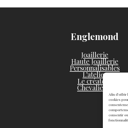
Englemond
Joaillerie
Haute Joaillerie
Personnalisables
L’atelier
Le créateur
Chevalières
Afin d’offri
cookies pour
consentemen
comportement
consentir ou
fonctionnali