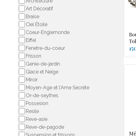
Architecture
Art Décoratif
Braise
Ciel Étoilé
Coeur-Englemonde
Bo
Eiffel
To
15
Fenetre-du-coeur
Frisson
Genie-de-jardin
Glace et Neige
Miroir
Moyen-Age et l'Ame Secrète
Or-de-seythes
Possesion
Resile
Reve-asie
Reve-de-pagode
Mé
Suspension et frissons