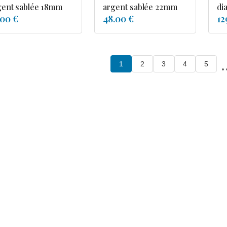
gent sablée 18mm
argent sablée 22mm
di
.00 €
48.00 €
12
.
1
2
3
4
5