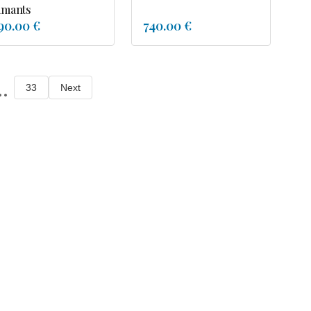
amants
90.00 €
740.00 €
..
33
Next