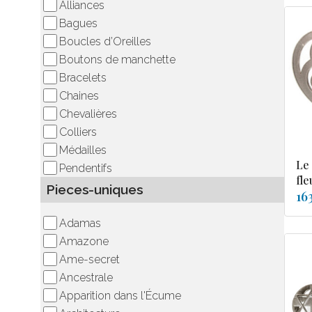
Alliances
Bagues
Boucles d’Oreilles
Boutons de manchette
Bracelets
Chaines
Chevalières
Colliers
Médailles
Le
Pendentifs
fle
Pieces-uniques
16
Adamas
Amazone
Ame-secret
Ancestrale
Apparition dans l'Écume