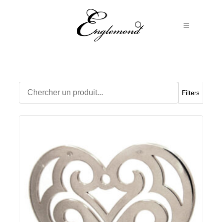
Alliances
Bagues
Boucles d’Oreilles
Filters
Boutons de manchette
Bracelets
Chaines
Chevalières
Colliers
Médailles
Pendentifs
Adamas