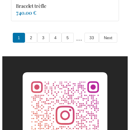
Bracelet trèfle
740.00 €
...
1
2
3
4
5
33
Next