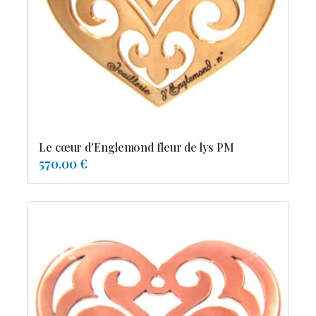
Possesion
Resile
Reve-asie
Reve-de-pagode
Suspension et frissons
Tentation
Tolerance
Troida
Le cœur d'Englemond fleur de lys PM
570.00 €
Diamants
Emeraude
Perles
Pierres de couleur
Saphir
rubis
saphir de couleur
tanzanite