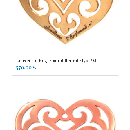
Possesion
Resile
Reve-asie
Reve-de-pagode
Suspension et frissons
Tentation
Tolerance
Troida
Le cœur d'Englemond fleur de lys PM
570.00 €
Diamants
Emeraude
Perles
Pierres de couleur
Saphir
rubis
saphir de couleur
tanzanite