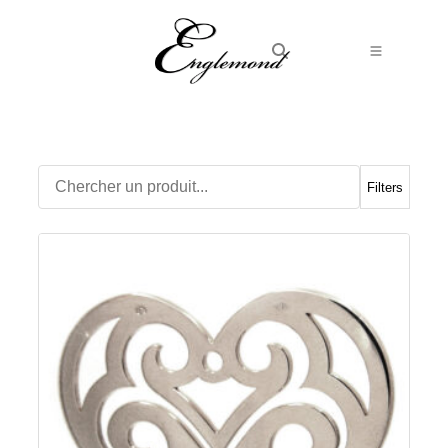
Alliances
Bagues
Boucles d’Oreilles
Filters
Boutons de manchette
Bracelets
Chaines
Chevalières
Colliers
Médailles
Pendentifs
Adamas