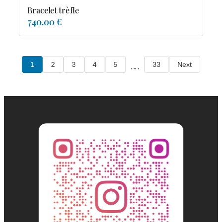
Bracelet trèfle
740.00 €
...
1
2
3
4
5
33
Next