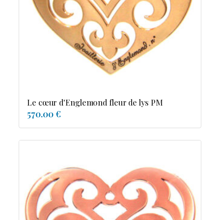
Possesion
Resile
Reve-asie
Reve-de-pagode
Suspension et frissons
Tentation
Tolerance
Troida
Le cœur d'Englemond fleur de lys PM
570.00 €
Diamants
Emeraude
Perles
Pierres de couleur
Saphir
rubis
saphir de couleur
tanzanite