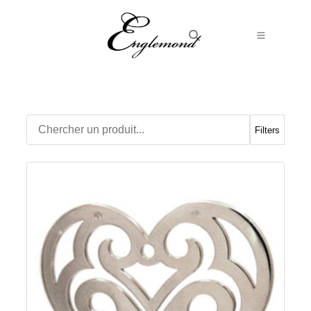
Alliances
Bagues
Boucles d’Oreilles
Filters
Boutons de manchette
Bracelets
Chaines
Chevalières
Colliers
Médailles
Pendentifs
Adamas