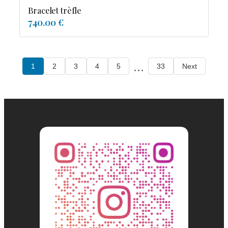
Bracelet trèfle
740.00 €
...
1
2
3
4
5
33
Next