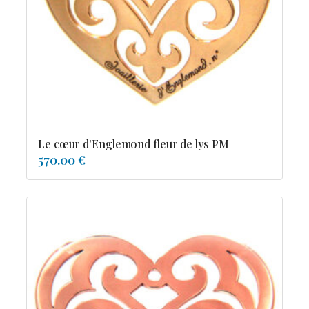
Possesion
Resile
Reve-asie
Reve-de-pagode
Suspension et frissons
Tentation
Tolerance
Troida
Le cœur d'Englemond fleur de lys PM
570.00 €
Diamants
Emeraude
Perles
Pierres de couleur
Saphir
rubis
saphir de couleur
tanzanite