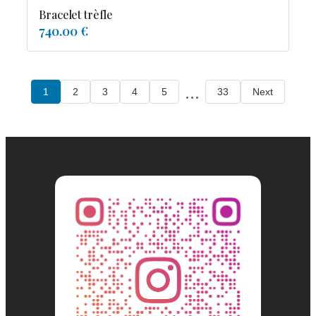
Bracelet trèfle
740.00 €
...
1
2
3
4
5
33
Next