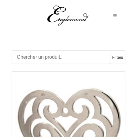
Alliances
Bagues
Boucles d’Oreilles
Filters
Boutons de manchette
Bracelets
Chaines
Chevalières
Colliers
Médailles
Pendentifs
Adamas