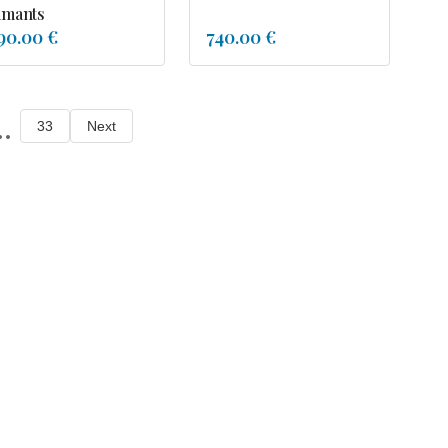
amants
90.00 €
740.00 €
..
33
Next