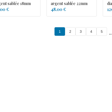
gent sablée 18mm
argent sablée 22mm
di
.00 €
48.00 €
12
.
1
2
3
4
5