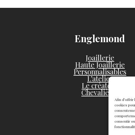
Englemond
Joaillerie
Haute Joaillerie
Personnalisables
L’atelier
Le créateur
Chevalières
Afin d’offri
cookies pour
consentemen
comportement
consentir ou
fonctionnali