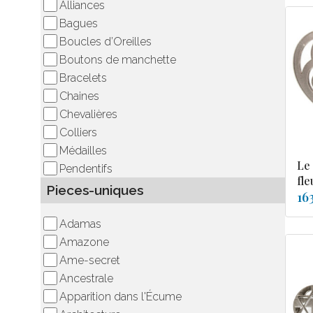
Alliances
Bagues
Boucles d’Oreilles
Boutons de manchette
Bracelets
Chaines
Chevalières
Colliers
Médailles
Le
Pendentifs
fle
Pieces-uniques
16
Adamas
Amazone
Ame-secret
Ancestrale
Apparition dans l'Écume