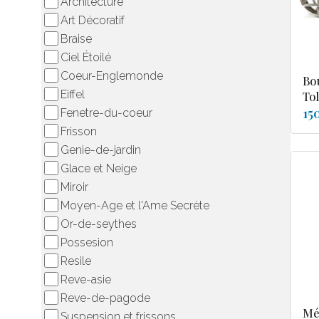
Architecture
Art Décoratif
Braise
Ciel Étoilé
Coeur-Englemonde
Bo
Eiffel
To
15
Fenetre-du-coeur
Frisson
Genie-de-jardin
Glace et Neige
Miroir
Moyen-Age et l'Ame Secrète
Or-de-seythes
Possesion
Resile
Reve-asie
Reve-de-pagode
Mé
Suspension et frissons