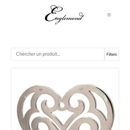
Alliances
Bagues
Boucles d’Oreilles
Filters
Boutons de manchette
Bracelets
Chaines
Chevalières
Colliers
Médailles
Pendentifs
Adamas