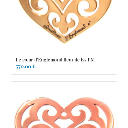
Possesion
Resile
Reve-asie
Reve-de-pagode
Suspension et frissons
Tentation
Tolerance
Troida
Le cœur d'Englemond fleur de lys PM
570.00 €
Diamants
Emeraude
Perles
Pierres de couleur
Saphir
rubis
saphir de couleur
tanzanite