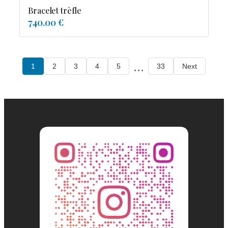
Bracelet trèfle
740.00 €
...
1
2
3
4
5
33
Next