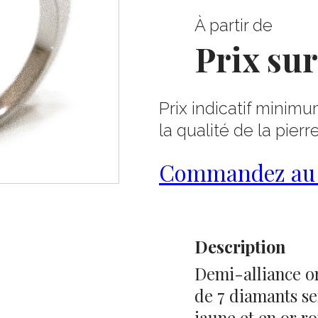
À partir de
Prix su
Prix indicatif minimu
la qualité de la pierr
Commandez au 0
Description
Demi-alliance or
de 7 diamants ser
jaune et en or 