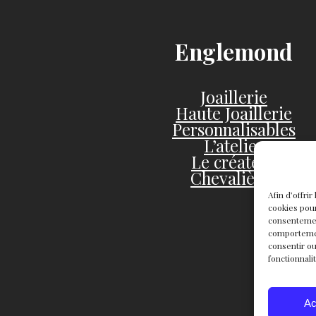
Englemond
Joaillerie
Haute Joaillerie
Personnalisables
L’atelier
Le créateur
Chevalières
Afin d’offri
cookies pour
consentemen
comportement
consentir ou
fonctionnali
Ac