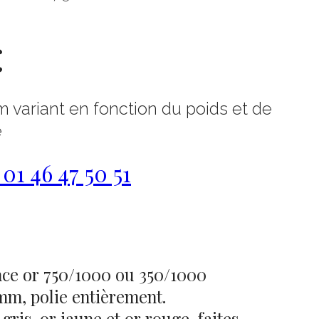
€
m variant en fonction du poids et de
e
1 46 47 50 51
nce or 750/1000 ou 350/1000
mm, polie entièrement.
gris, or jaune et or rouge, faites