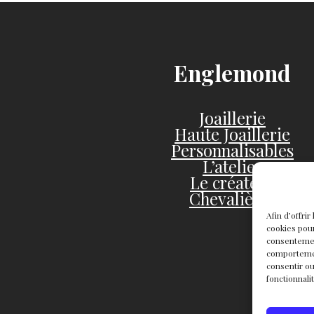
Englemond
Joaillerie
Haute Joaillerie
Personnalisables
L’atelier
Le créateur
Chevalières
Afin d’offri
cookies pour
consentemen
comportement
consentir ou
fonctionnali