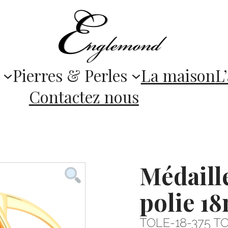
Pierres & Perles
La maison
L’
Contactez nous
Médaill
polie 1
TOLE-18-375 T