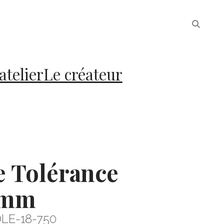
atelier
Le créateur
e Tolérance
8mm
OLE-18-750