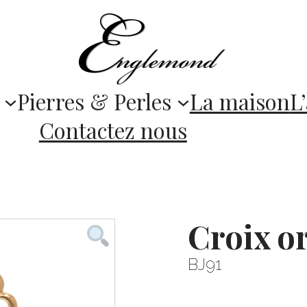
Pierres & Perles
La maison
L’
Contactez nous
Croix o
BJ91