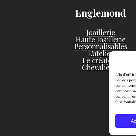
Englemond
Joaillerie
Haute Joaillerie
Personnalisables
L’atelier
Le créateur
Chevalières
Afin d’offri
cookies pour
consentemen
comportement
consentir ou
fonctionnali
Ac