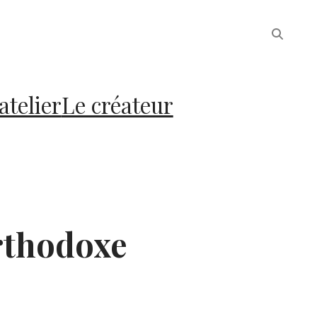
atelier
Le créateur
rthodoxe