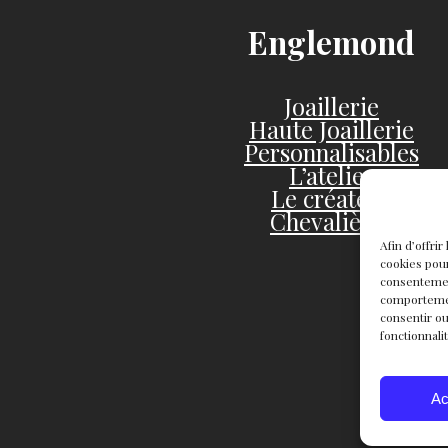
Englemond
Joaillerie
Haute Joaillerie
Personnalisables
L’atelier
Le créateur
Chevalières
Afin d’offri
cookies pour
consentemen
comportement
consentir ou
fonctionnali
Ac