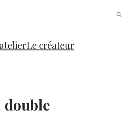
atelier
Le créateur
t double