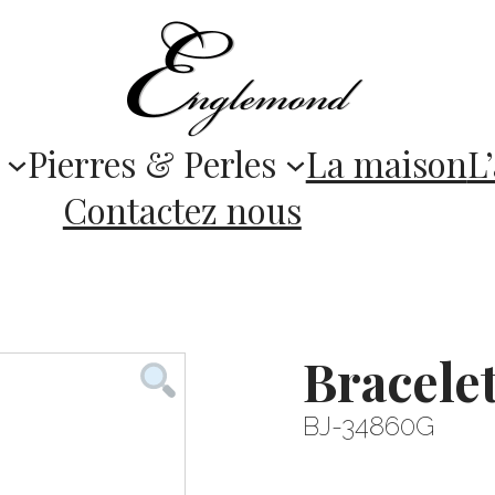
Pierres & Perles
La maison
L’
Contactez nous
Bracele
BJ-34860G