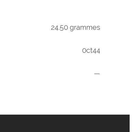
24.50 grammes
0ct44
—