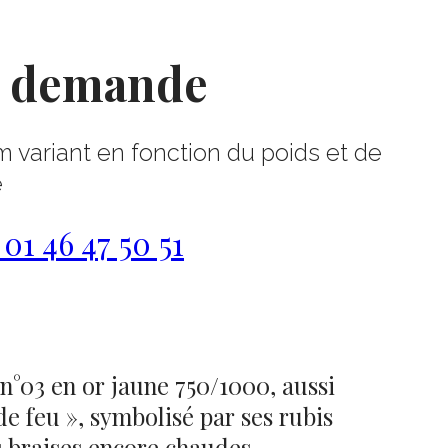
r demande
m variant en fonction du poids et de
e
1 46 47 50 51
n°03 en or jaune 750/1000, aussi
de feu », symbolisé par ses rubis
 braises encore chaudes.