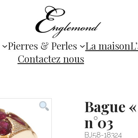
Pierres & Perles
La maison
L’
Contactez nous
Bague «
n°03
BJ58-18324