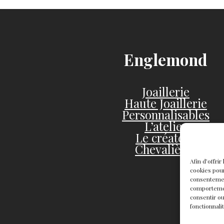
Englemond
Joaillerie
Haute Joaillerie
Personnalisables
L’atelier
Le créateur
Chevalières
Afin d’offri
cookies pour
consentemen
comportement
consentir ou
fonctionnali