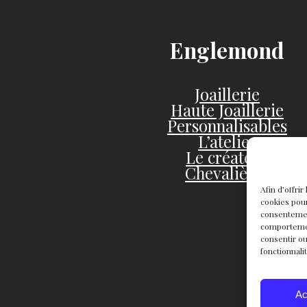
Englemond
Joaillerie
Haute Joaillerie
Personnalisables
L’atelier
Le créateur
Chevalières
Afin d’offri
cookies pour
consentemen
comportement
consentir ou
fonctionnali
Ac