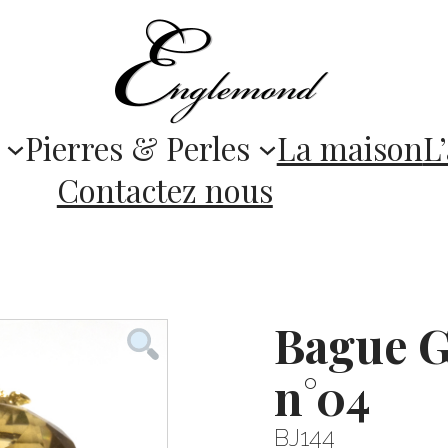
Pierres & Perles
La maison
L’
Contactez nous
Bague G
n°04
BJ144