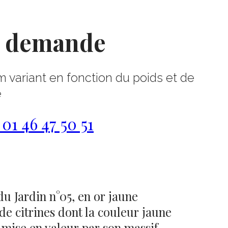
r demande
m variant en fonction du poids et de
e
1 46 47 50 51
u Jardin n°05, en or jaune
de citrines dont la couleur jaune
 mise en valeur par son massif