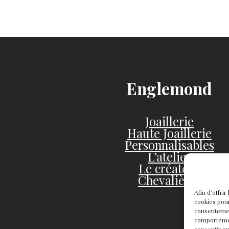
Englemond
Joaillerie
Haute Joaillerie
Personnalisables
L’atelier
Le créateur
Chevalières
Afin d’offri
cookies pour
consentemen
comportement